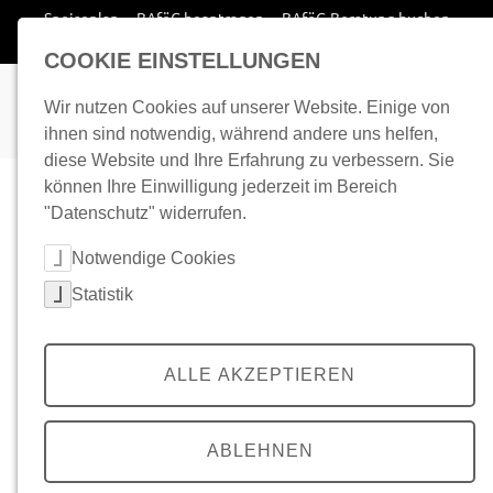
Zum Inhalt springen
Speiseplan
BAföG beantragen
BAföG-Beratung buchen
Wohnplatz finden
COOKIE EINSTELLUNGEN
Wir nutzen Cookies auf unserer Website. Einige von
ihnen sind notwendig, während andere uns helfen,
diese Website und Ihre Erfahrung zu verbessern. Sie
Startseite
Druckansichten
Cafeteria Lampingstraße
können Ihre Einwilligung jederzeit im Bereich
"Datenschutz" widerrufen.
Cookie-Kategorien auswählen
Notwendige Cookies
Diese Woche
Statistik
Montag - Einzelansicht
Montag - Listenansicht
Dienstag - Einzelansicht
ALLE AKZEPTIEREN
Dienstag - Listenansicht
Mittwoch - Einzelansicht
ABLEHNEN
Mittwoch - Listenansicht