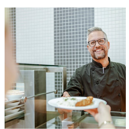
Zweck:
Speichert Informationen, um
Erkenntnisse darüber zu
gewinnen, wie der Nutzer die
Webseite nutzt.
Cookie
Laufzeit:
30 Minuten
_pk_id.1.ccca
Name:
_pk_id.1.ccca
Anbieter:
studierendenwerk-bielefeld.de
Zweck:
Speichert eine eindeutige
Besucher-ID, um