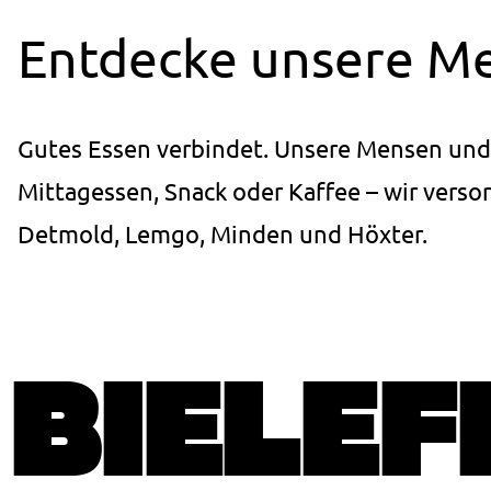
Einstellungen.
Entdecke unsere Me
Cookie
Laufzeit:
1 Jahr
Gutes Essen verbindet. Unsere Mensen und 
STATISTIK
Mittagessen, Snack oder Kaffee – wir versor
Statistik Cookies erfassen Informationen anonym.
Detmold, Lemgo, Minden und Höxter.
Diese Informationen helfen uns zu verstehen, wie
unsere Besucher unsere Website nutzen.
_pk_ses.1.ccca
BIELEF
Name:
_pk_ses.1.ccca
Anbieter:
studierendenwerk-bielefeld.de