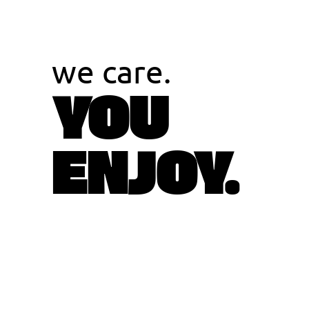
we care.
YOU
ENJOY.