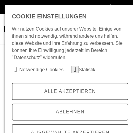
Zum Inhalt springen
Speiseplan
BA
COOKIE EINSTELLUNGEN
Essen & Trinken
BAföG
Kita
Wir nutzen Cookies auf unserer Website. Einige von
ihnen sind notwendig, während andere uns helfen,
diese Website und Ihre Erfahrung zu verbessern. Sie
können Ihre Einwilligung jederzeit im Bereich
"Datenschutz" widerrufen.
Cookie-Kategorien auswählen
Notwendige Cookies
Statistik
ALLE AKZEPTIEREN
ABLEHNEN
AUSGEWÄHLTE AKZEPTIEREN