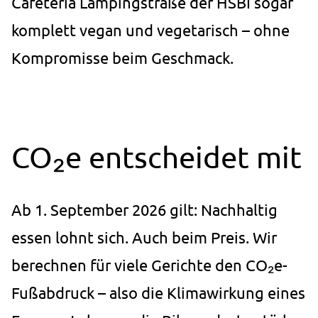
Cafeteria Lampingstraße der HSBI sogar
zusammengehörige
Nutzeraktivitäten auf der Website
komplett vegan und vegetarisch – ohne
zu erkennen und einer einzelnen
Browser-Sitzung zuordnen zu
Kompromisse beim Geschmack.
können.
Cookie
Laufzeit:
13 Monate
CO₂e entscheidet mit
_pk_ref.1.ccca
Name:
Ab 1. September 2026 gilt: Nachhaltig
_pk_ref.1.ccca
essen lohnt sich. Auch beim Preis. Wir
Anbieter:
studierendenwerk-bielefeld.de
berechnen für viele Gerichte den CO₂e-
Zweck:
Fußabdruck – also die Klimawirkung eines
Speichert, über welchen Link der
Nutzer auf die Website gelangt ist.