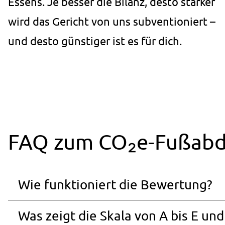
Essens. Je besser die Bilanz, desto stärker
Cookie
wird das Gericht von uns subventioniert –
Laufzeit:
6 Monate
und desto günstiger ist es für dich.
FAQ zum CO₂e-Fußabd
Wie funktioniert die Bewertung?
Was zeigt die Skala von A bis E un