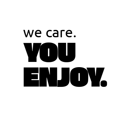
we care.
YOU
ENJOY.