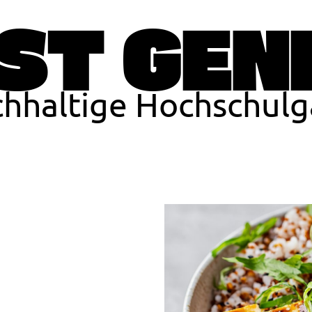
ST GEN
achhaltige Hochschul