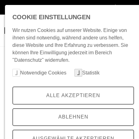
Zum Inhalt springen
Speiseplan
BA
COOKIE EINSTELLUNGEN
Essen & Trinken
BAföG
Kita
Wir nutzen Cookies auf unserer Website. Einige von
ihnen sind notwendig, während andere uns helfen,
diese Website und Ihre Erfahrung zu verbessern. Sie
können Ihre Einwilligung jederzeit im Bereich
"Datenschutz" widerrufen.
Cookie-Kategorien auswählen
Notwendige Cookies
Statistik
ALLE AKZEPTIEREN
ABLEHNEN
AUSGEWÄHLTE AKZEPTIEREN