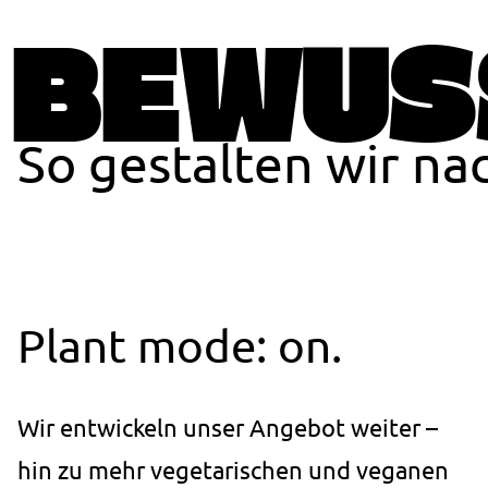
Einstellungen.
BEWUS
Cookie
Laufzeit:
1 Jahr
So gestalten wir n
STATISTIK
Statistik Cookies erfassen Informationen anonym.
Diese Informationen helfen uns zu verstehen, wie
unsere Besucher unsere Website nutzen.
Plant mode: on.
_pk_ses.1.ccca
Name:
_pk_ses.1.ccca
Wir entwickeln unser Angebot weiter –
Anbieter:
studierendenwerk-bielefeld.de
hin zu mehr vegetarischen und veganen