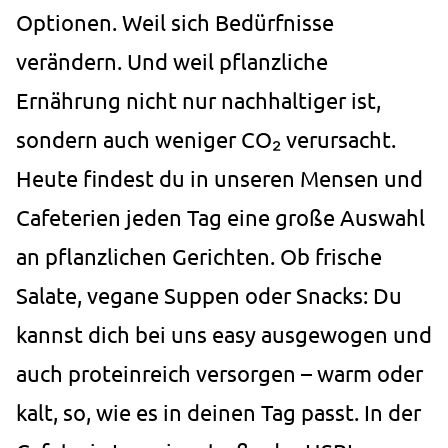
Zweck:
Optionen. Weil sich Bedürfnisse
Speichert Informationen, um
Erkenntnisse darüber zu
verändern. Und weil pflanzliche
gewinnen, wie der Nutzer die
Ernährung nicht nur nachhaltiger ist,
Webseite nutzt.
sondern auch weniger CO₂ verursacht.
Cookie
Laufzeit:
Heute findest du in unseren Mensen und
30 Minuten
Cafeterien jeden Tag eine große Auswahl
_pk_id.1.ccca
an pflanzlichen Gerichten. Ob frische
Name:
Salate, vegane Suppen oder Snacks: Du
_pk_id.1.ccca
kannst dich bei uns easy ausgewogen und
Anbieter:
studierendenwerk-bielefeld.de
auch proteinreich versorgen – warm oder
Zweck:
kalt, so, wie es in deinen Tag passt. In der
Speichert eine eindeutige
Besucher-ID, um