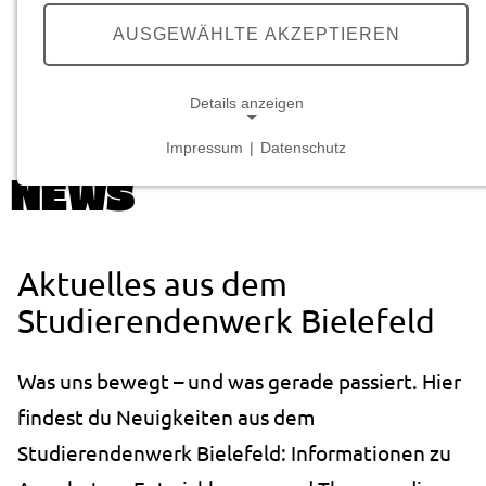
we care.
YOU
GROW.
AUSGEWÄHLTE AKZEPTIEREN
Details anzeigen
Startseite
Über uns
Aktuelles
Impressum
|
Datenschutz
NOTWENDIGE COOKIES
NEWS
Notwendige Cookies ermöglichen grundlegende
Funktionen und sind für die einwandfreie Funktion
der Website erforderlich.
Aktuelles aus dem
Studierendenwerk Bielefeld
Cookie Consent
Name:
Was uns bewegt – und was gerade passiert. Hier
cookie_consent
findest du Neuigkeiten aus dem
Anbieter:
studierendenwerk-bielefeld.de
Studierendenwerk Bielefeld: Informationen zu
Zweck: