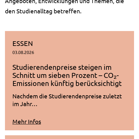
Angeboten, Entwicklungen und Themen, die
Speichert die Cookie-Einstellungen.
den Studienalltag betreffen.
Cookie Laufzeit:
1 Jahr
ESSEN
STATISTIK
03.08.2026
Statistik Cookies erfassen Informationen anonym.
Studierendenpreise steigen im
Diese Informationen helfen uns zu verstehen, wie
Schnitt um sieben Prozent – CO₂-
unsere Besucher unsere Website nutzen.
Emissionen künftig berücksichtigt
_pk_ses.1.ccca
Nachdem die Studierendenpreise zuletzt
im Jahr…
Name:
_pk_ses.1.ccca
zum Artikel "Studierendenpreise ste
Mehr Infos
Anbieter:
studierendenwerk-bielefeld.de