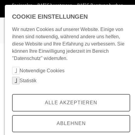
Zum Inhalt springen
Speiseplan
BAföG beantragen
BAföG-Beratung buchen
Wohnplatz finden
COOKIE EINSTELLUNGEN
Wir nutzen Cookies auf unserer Website. Einige von
ihnen sind notwendig, während andere uns helfen,
diese Website und Ihre Erfahrung zu verbessern. Sie
können Ihre Einwilligung jederzeit im Bereich
"Datenschutz" widerrufen.
Cookie-Kategorien auswählen
Notwendige Cookies
Statistik
ALLE AKZEPTIEREN
ABLEHNEN