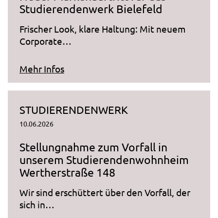
Studierendenwerk Bielefeld
13 Monate
Frischer Look, klare Haltung: Mit neuem
_pk_ref.1.ccca
Corporate…
Name:
_pk_ref.1.ccca
zum Artikel "Neuer Markenauftritt f
Mehr Infos
Anbieter:
studierendenwerk-bielefeld.de
STUDIERENDENWERK
Zweck:
10.06.2026
Speichert, über welchen Link der Nutzer auf die
Website gelangt ist.
Stellungnahme zum Vorfall in
Cookie Laufzeit:
unserem Studierendenwohnheim
6 Monate
Wertherstraße 148
Wir sind erschüttert über den Vorfall, der
sich in…