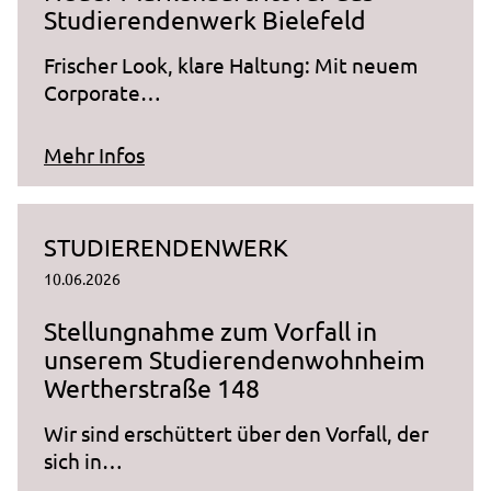
Studierendenwerk Bielefeld
13 Monate
Frischer Look, klare Haltung: Mit neuem
_pk_ref.1.ccca
Corporate…
Name:
_pk_ref.1.ccca
zum Artikel "Neuer Markenauftritt f
Mehr Infos
Anbieter:
studierendenwerk-bielefeld.de
STUDIERENDENWERK
Zweck:
10.06.2026
Speichert, über welchen Link der Nutzer auf die
Website gelangt ist.
Stellungnahme zum Vorfall in
Cookie Laufzeit:
unserem Studierendenwohnheim
6 Monate
Wertherstraße 148
Wir sind erschüttert über den Vorfall, der
sich in…