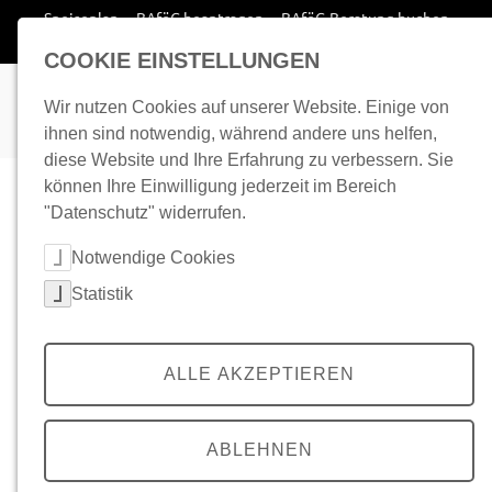
Zum Inhalt springen
Speiseplan
BAföG beantragen
BAföG-Beratung buchen
Wohnplatz finden
COOKIE EINSTELLUNGEN
Wir nutzen Cookies auf unserer Website. Einige von
ihnen sind notwendig, während andere uns helfen,
diese Website und Ihre Erfahrung zu verbessern. Sie
können Ihre Einwilligung jederzeit im Bereich
"Datenschutz" widerrufen.
Cookie-Kategorien auswählen
Notwendige Cookies
Statistik
ALLE AKZEPTIEREN
ABLEHNEN