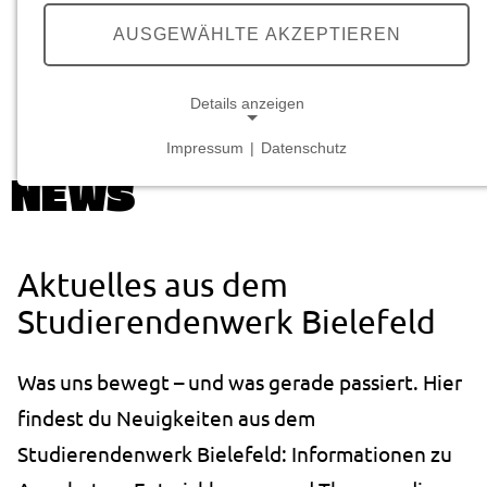
we care.
YOU
GROW.
AUSGEWÄHLTE AKZEPTIEREN
Details anzeigen
Startseite
Über uns
Aktuelles
Impressum
|
Datenschutz
NOTWENDIGE COOKIES
NEWS
Notwendige Cookies ermöglichen grundlegende
Funktionen und sind für die einwandfreie Funktion
der Website erforderlich.
Aktuelles aus dem
Studierendenwerk Bielefeld
Cookie Consent
Name:
Was uns bewegt – und was gerade passiert. Hier
cookie_consent
findest du Neuigkeiten aus dem
Anbieter:
studierendenwerk-bielefeld.de
Studierendenwerk Bielefeld: Informationen zu
Zweck: