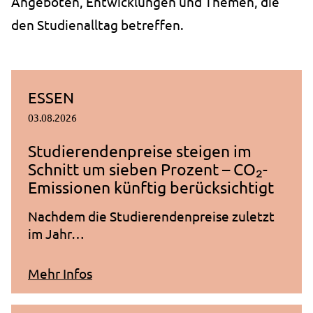
Angeboten, Entwicklungen und Themen, die
Speichert die Cookie-Einstellungen.
den Studienalltag betreffen.
Cookie Laufzeit:
1 Jahr
ESSEN
STATISTIK
03.08.2026
Statistik Cookies erfassen Informationen anonym.
Studierendenpreise steigen im
Diese Informationen helfen uns zu verstehen, wie
Schnitt um sieben Prozent – CO₂-
unsere Besucher unsere Website nutzen.
Emissionen künftig berücksichtigt
_pk_ses.1.ccca
Nachdem die Studierendenpreise zuletzt
im Jahr…
Name:
_pk_ses.1.ccca
zum Artikel "Studierendenpreise ste
Mehr Infos
Anbieter:
studierendenwerk-bielefeld.de