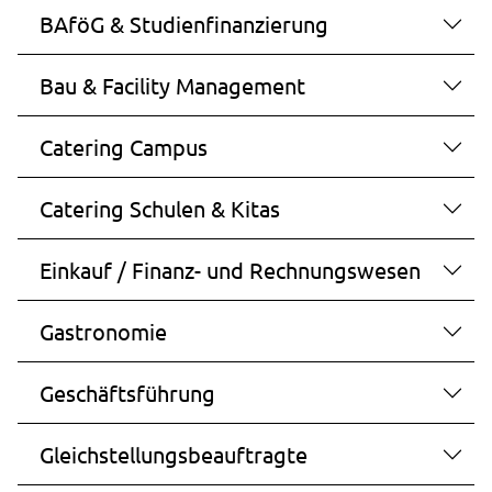
BAföG & Studienfinanzierung
Speichert die Cookie-Einstellungen.
Cookie Laufzeit:
Bau & Facility Management
1 Jahr
Catering Campus
STATISTIK
Catering Schulen & Kitas
Statistik Cookies erfassen Informationen anonym.
Diese Informationen helfen uns zu verstehen, wie
Einkauf / Finanz- und Rechnungswesen
unsere Besucher unsere Website nutzen.
_pk_ses.1.ccca
Gastronomie
Name:
Geschäftsführung
_pk_ses.1.ccca
Anbieter:
Gleichstellungsbeauftragte
studierendenwerk-bielefeld.de