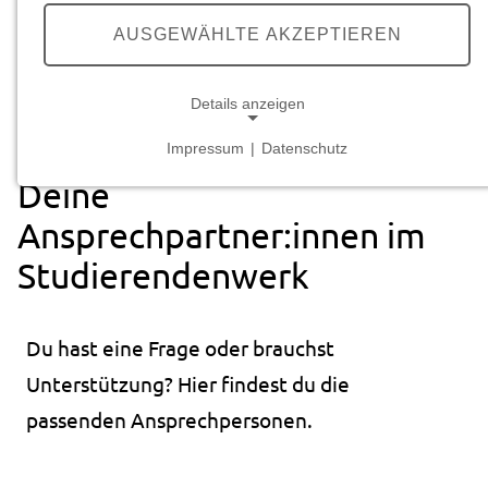
we care.
YOU
GROW.
AUSGEWÄHLTE AKZEPTIEREN
Details anzeigen
Startseite
Über uns
Ansprechpartner:innen
Impressum
|
Datenschutz
NOTWENDIGE COOKIES
Deine
Notwendige Cookies ermöglichen grundlegende
Ansprechpartner:innen im
Funktionen und sind für die einwandfreie Funktion
der Website erforderlich.
Studierendenwerk
Cookie Consent
Du hast eine Frage oder brauchst
Name:
Unterstützung? Hier findest du die
cookie_consent
passenden Ansprechpersonen.
Anbieter:
studierendenwerk-bielefeld.de
Zweck: