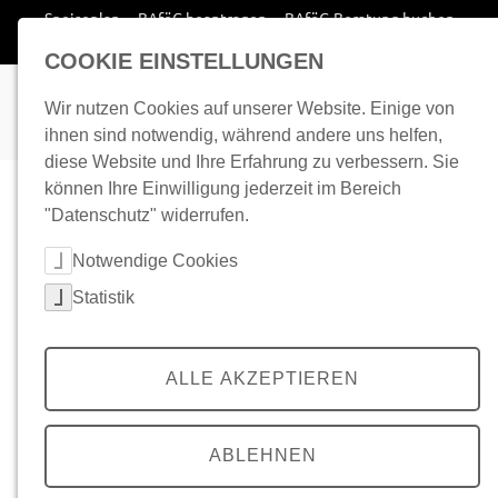
Zum Inhalt springen
Speiseplan
BAföG beantragen
BAföG-Beratung buchen
Wohnplatz finden
COOKIE EINSTELLUNGEN
Wir nutzen Cookies auf unserer Website. Einige von
ihnen sind notwendig, während andere uns helfen,
diese Website und Ihre Erfahrung zu verbessern. Sie
können Ihre Einwilligung jederzeit im Bereich
"Datenschutz" widerrufen.
Cookie-Kategorien auswählen
Notwendige Cookies
Statistik
ALLE AKZEPTIEREN
ABLEHNEN