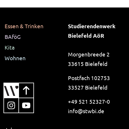
13 Monate
_pk_ref.1.ccca
Essen & Trinken
Studierendenwerk
Name:
Bielefeld AöR
BAföG
_pk_ref.1.ccca
Kita
Anbieter:
Morgenbreede 2
studierendenwerk-bielefeld.de
Wohnen
33615 Bielefeld
Zweck:
Speichert, über welchen Link der Nutzer auf die
Postfach 102753
Website gelangt ist.
33527 Bielefeld
Cookie Laufzeit:
6 Monate
+49 521 52327-0
, öffnet in neuem Tab
, öffnet in neuem Tab
i-like-no-spam.
info@
stwbi.de