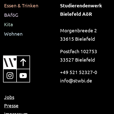
13 Monate
Essen & Trinken
Studierendenwerk
Bielefeld AöR
BAföG
_pk_ref.1.ccca
Kita
Morgenbreede 2
Name:
Wohnen
_pk_ref.1.ccca
33615 Bielefeld
Anbieter:
studierendenwerk-bielefeld.de
Postfach 102753
33527 Bielefeld
Zweck:
Speichert, über welchen Link der Nutzer auf die
Website gelangt ist.
+49 521 52327-0
, öffnet in neuem Tab
, öffnet in neuem Tab
i-like-no-spam.
info@
stwbi.de
Cookie Laufzeit:
6 Monate
Jobs
Presse
Impressum