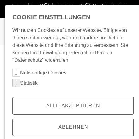
Zum Inhalt springen
Speiseplan
BAföG beantragen
BAföG-Beratung buchen
Wohnplatz finden
COOKIE EINSTELLUNGEN
Wir nutzen Cookies auf unserer Website. Einige von
ihnen sind notwendig, während andere uns helfen,
diese Website und Ihre Erfahrung zu verbessern. Sie
können Ihre Einwilligung jederzeit im Bereich
"Datenschutz" widerrufen.
Cookie-Kategorien auswählen
Notwendige Cookies
Statistik
ALLE AKZEPTIEREN
ABLEHNEN