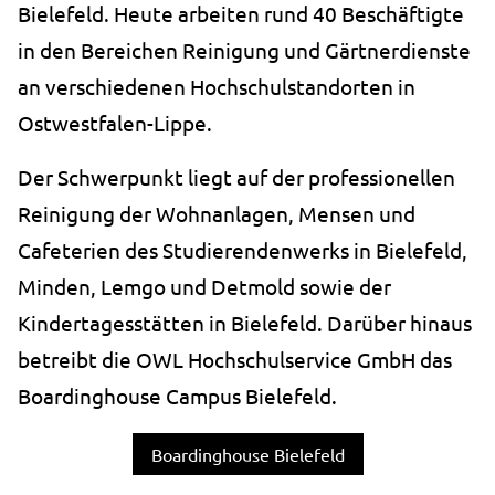
Bielefeld. Heute arbeiten rund 40 Beschäftigte
Speichert die Cookie-Einstellungen.
in den Bereichen Reinigung und Gärtnerdienste
Cookie Laufzeit:
an verschiedenen Hochschulstandorten in
1 Jahr
Ostwestfalen-Lippe.
Der Schwerpunkt liegt auf der professionellen
STATISTIK
Reinigung der Wohnanlagen, Mensen und
Statistik Cookies erfassen Informationen anonym.
Diese Informationen helfen uns zu verstehen, wie
Cafeterien des Studierendenwerks in Bielefeld,
unsere Besucher unsere Website nutzen.
Minden, Lemgo und Detmold sowie der
Kindertagesstätten in Bielefeld. Darüber hinaus
_pk_ses.1.ccca
betreibt die OWL Hochschulservice GmbH das
Name:
_pk_ses.1.ccca
Boardinghouse Campus Bielefeld.
Anbieter:
Boardinghouse Bielefeld
studierendenwerk-bielefeld.de