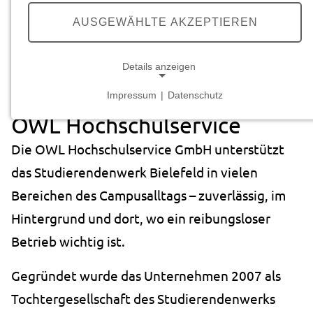
we care.
YOU
GROW.
AUSGEWÄHLTE AKZEPTIEREN
Details anzeigen
Startseite
Über uns
OWL Hochschulservice
Impressum
|
Datenschutz
NOTWENDIGE COOKIES
OWL Hochschulservice
Notwendige Cookies ermöglichen grundlegende
Die OWL Hochschulservice GmbH unterstützt
Funktionen und sind für die einwandfreie Funktion
der Website erforderlich.
das Studierendenwerk Bielefeld in vielen
Bereichen des Campusalltags – zuverlässig, im
Cookie Consent
Hintergrund und dort, wo ein reibungsloser
Name:
Betrieb wichtig ist.
cookie_consent
Anbieter:
Gegründet wurde das Unternehmen 2007 als
studierendenwerk-bielefeld.de
Tochtergesellschaft des Studierendenwerks
Zweck: