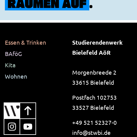
RÄUMEN AUF
.
Essen & Trinken
Studierendenwerk
Bielefeld AöR
BAföG
Kita
Morgenbreede 2
Wohnen
33615 Bielefeld
Postfach 102753
33527 Bielefeld
+49 521 52327-0
, öffnet in neuem Tab
, öffnet in neuem Tab
i-like-no-spam.
info@
stwbi.de