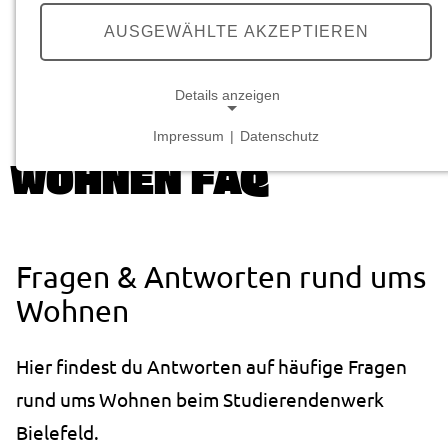
we care.
YOU
FEEL AT HOME.
AUSGEWÄHLTE AKZEPTIEREN
Details anzeigen
Startseite
Wohnen
Wohnen FAQ
Impressum
|
Datenschutz
NOTWENDIGE COOKIES
WOHNEN FAQ
Notwendige Cookies ermöglichen grundlegende
Funktionen und sind für die einwandfreie Funktion
der Website erforderlich.
Fragen & Antworten rund ums
Cookie Consent
Wohnen
Name:
cookie_consent
Hier findest du Antworten auf häufige Fragen
Anbieter:
rund ums Wohnen beim Studierendenwerk
studierendenwerk-bielefeld.de
Bielefeld.
Zweck: