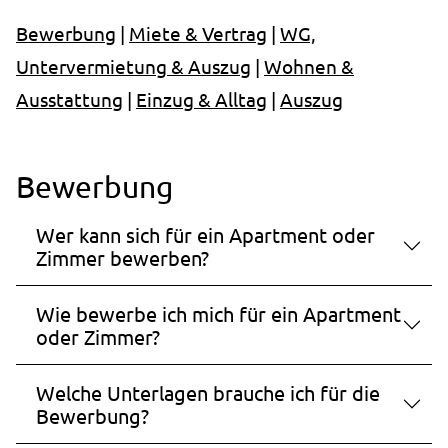
Speichert die Cookie-Einstellungen.
Bewerbung
|
Miete & Vertrag
|
WG,
Cookie Laufzeit:
Untervermietung & Auszug
|
Wohnen &
1 Jahr
Ausstattung
|
Einzug & Alltag
|
Auszug
STATISTIK
Bewerbung
Statistik Cookies erfassen Informationen anonym.
Diese Informationen helfen uns zu verstehen, wie
Wer kann sich für ein Apartment oder
unsere Besucher unsere Website nutzen.
Zimmer bewerben?
_pk_ses.1.ccca
Wie bewerbe ich mich für ein Apartment
oder Zimmer?
Name:
_pk_ses.1.ccca
Welche Unterlagen brauche ich für die
Anbieter:
Bewerbung?
studierendenwerk-bielefeld.de