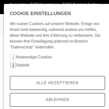
Zum Inhalt springen
Speiseplan
BAföG beantragen
BAföG-Beratung buchen
Wohnplatz finden
COOKIE EINSTELLUNGEN
Wir nutzen Cookies auf unserer Website. Einige von
ihnen sind notwendig, während andere uns helfen,
diese Website und Ihre Erfahrung zu verbessern. Sie
können Ihre Einwilligung jederzeit im Bereich
"Datenschutz" widerrufen.
Cookie-Kategorien auswählen
Notwendige Cookies
Statistik
ALLE AKZEPTIEREN
ABLEHNEN