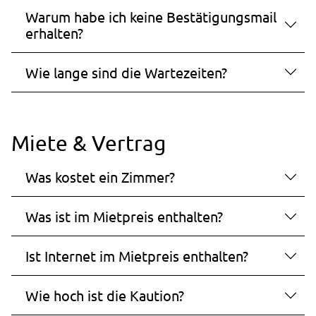
Zweck:
Warum habe ich keine Bestätigungsmail
Speichert Informationen, um Erkenntnisse darüber
erhalten?
zu gewinnen, wie der Nutzer die Webseite nutzt.
Cookie Laufzeit:
Wie lange sind die Wartezeiten?
30 Minuten
_pk_id.1.ccca
Miete & Vertrag
Name:
_pk_id.1.ccca
Was kostet ein Zimmer?
Anbieter:
studierendenwerk-bielefeld.de
Was ist im Mietpreis enthalten?
Zweck:
Speichert eine eindeutige Besucher-ID, um
Ist Internet im Mietpreis enthalten?
zusammengehörige Nutzeraktivitäten auf der
Website zu erkennen und einer einzelnen Browser-
Sitzung zuordnen zu können.
Wie hoch ist die Kaution?
Cookie Laufzeit: