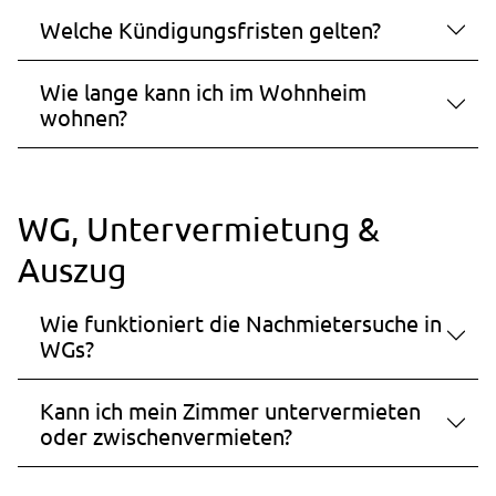
13 Monate
Welche Kündigungsfristen gelten?
_pk_ref.1.ccca
Wie lange kann ich im Wohnheim
wohnen?
Name:
_pk_ref.1.ccca
Anbieter:
studierendenwerk-bielefeld.de
WG, Untervermietung &
Zweck:
Auszug
Speichert, über welchen Link der Nutzer auf die
Website gelangt ist.
Wie funktioniert die Nachmietersuche in
WGs?
Cookie Laufzeit:
6 Monate
Kann ich mein Zimmer untervermieten
oder zwischenvermieten?