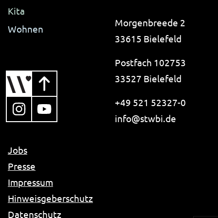
Kita
Morgenbreede 2
Wohnen
33615 Bielefeld
Postfach 102753
33527 Bielefeld
+49 521 52327-0
, öffnet in neuem Tab
, öffnet in neuem Tab
i-like-no-spam.
info@
stwbi.de
Jobs
Presse
Impressum
Hinweisgeberschutz
Datenschutz