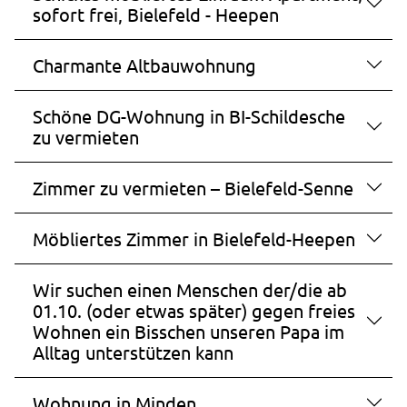
Zweck:
sofort frei, Bielefeld - Heepen
Speichert Informationen, um Erkenntnisse darüber
zu gewinnen, wie der Nutzer die Webseite nutzt.
Charmante Altbauwohnung
Cookie Laufzeit:
30 Minuten
Schöne DG-Wohnung in BI-Schildesche
zu vermieten
_pk_id.1.ccca
Zimmer zu vermieten – Bielefeld-Senne
Name:
_pk_id.1.ccca
Möbliertes Zimmer in Bielefeld-Heepen
Anbieter:
studierendenwerk-bielefeld.de
Wir suchen einen Menschen der/die ab
Zweck:
01.10. (oder etwas später) gegen freies
Speichert eine eindeutige Besucher-ID, um
Wohnen ein Bisschen unseren Papa im
zusammengehörige Nutzeraktivitäten auf der
Alltag unterstützen kann
Website zu erkennen und einer einzelnen Browser-
Sitzung zuordnen zu können.
Wohnung in Minden
Cookie Laufzeit: