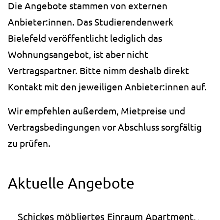
Die Angebote stammen von externen
Speichert die Cookie-Einstellungen.
Anbieter:innen. Das Studierendenwerk
Cookie Laufzeit:
Bielefeld veröffentlicht lediglich das
1 Jahr
Wohnungsangebot, ist aber nicht
Vertragspartner. Bitte nimm deshalb direkt
STATISTIK
Kontakt mit den jeweiligen Anbieter:innen auf.
Statistik Cookies erfassen Informationen anonym.
Diese Informationen helfen uns zu verstehen, wie
Wir empfehlen außerdem, Mietpreise und
unsere Besucher unsere Website nutzen.
Vertragsbedingungen vor Abschluss sorgfältig
zu prüfen.
_pk_ses.1.ccca
Name:
_pk_ses.1.ccca
Aktuelle Angebote
Anbieter:
studierendenwerk-bielefeld.de
Schickes möbliertes Einraum Apartment,