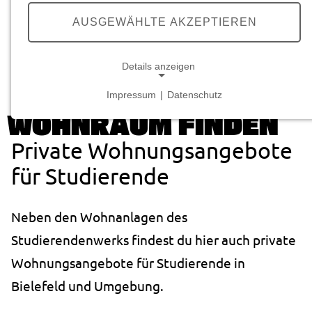
we care.
YOU
FEEL AT HOME.
AUSGEWÄHLTE AKZEPTIEREN
Details anzeigen
Startseite
Wohnen
Private Wohnungsangebote
Impressum
|
Datenschutz
NOTWENDIGE COOKIES
WOHNRAUM FINDEN
Notwendige Cookies ermöglichen grundlegende
Private Wohnungsangebote
Funktionen und sind für die einwandfreie Funktion
der Website erforderlich.
für Studierende
Cookie Consent
Neben den Wohnanlagen des
Name:
Studierendenwerks findest du hier auch private
cookie_consent
Wohnungsangebote für Studierende in
Anbieter:
Bielefeld und Umgebung.
studierendenwerk-bielefeld.de
Zweck: