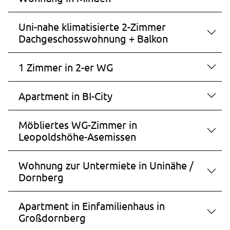
13 Monate
Uni-nahe klimatisierte 2-Zimmer
Dachgeschosswohnung + Balkon
_pk_ref.1.ccca
Name:
1 Zimmer in 2-er WG
_pk_ref.1.ccca
Anbieter:
Apartment in BI-City
studierendenwerk-bielefeld.de
Zweck:
Möbliertes WG-Zimmer in
Speichert, über welchen Link der Nutzer auf die
Leopoldshöhe-Asemissen
Website gelangt ist.
Cookie Laufzeit:
Wohnung zur Untermiete in Uninähe /
6 Monate
Dornberg
Apartment in Einfamilienhaus in
Großdornberg