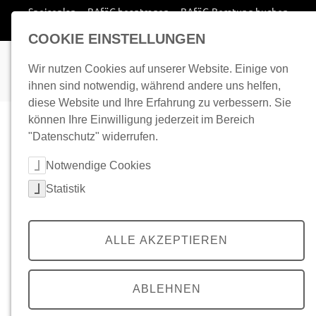
Zum Inhalt springen
Speiseplan
BAföG beantragen
BAföG-Beratung buchen
Wohnplatz finden
COOKIE EINSTELLUNGEN
Wir nutzen Cookies auf unserer Website. Einige von
ihnen sind notwendig, während andere uns helfen,
diese Website und Ihre Erfahrung zu verbessern. Sie
können Ihre Einwilligung jederzeit im Bereich
"Datenschutz" widerrufen.
Cookie-Kategorien auswählen
Notwendige Cookies
Statistik
ALLE AKZEPTIEREN
ABLEHNEN