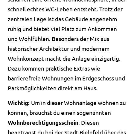
Zweck:
Speichert Informationen, um Erkenntnisse darüber
schnell echtes WG-Leben entsteht. Trotz der
zu gewinnen, wie der Nutzer die Webseite nutzt.
zentralen Lage ist das Gebäude angenehm
Cookie Laufzeit:
ruhig und bietet viel Platz zum Ankommen
30 Minuten
und Wohlfühlen. Besonders der Mix aus
historischer Architektur und modernem
_pk_id.1.ccca
Wohnkonzept macht die Anlage einzigartig.
Name:
Dazu kommen praktische Extras wie
_pk_id.1.ccca
barrierefreie Wohnungen im Erdgeschoss und
Anbieter:
studierendenwerk-bielefeld.de
Parkmöglichkeiten direkt am Haus.
Zweck:
Wichtig:
Um in dieser Wohnanlage wohnen zu
Speichert eine eindeutige Besucher-ID, um
zusammengehörige Nutzeraktivitäten auf der
können, brauchst du einen sogenannten
Website zu erkennen und einer einzelnen Browser-
Wohnberechtigungsschein
. Diesen
Sitzung zuordnen zu können.
beantragst du bei der Stadt Bielefeld über das
Cookie Laufzeit: