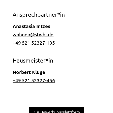
Ansprechpartner und Hausme
Ansprechpartner*in
Anastasia Intzes
i-like-no-spam.
wohnen@
stwbi.de
+49 521 52327-195
Hausmeister*in
Norbert Kluge
+49 521 52327-456
Zur Bewerbungsplattform