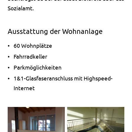
13 Monate
Sozialamt.
_pk_ref.1.ccca
Ausstattung der Wohnanlage
Name:
_pk_ref.1.ccca
60 Wohnplätze
Anbieter:
Fahrradkeller
studierendenwerk-bielefeld.de
Parkmöglichkeiten
Zweck:
Speichert, über welchen Link der Nutzer auf die
1&1-Glasfaseranschluss mit Highspeed-
Website gelangt ist.
Internet
Cookie Laufzeit:
6 Monate
Bildergalerie