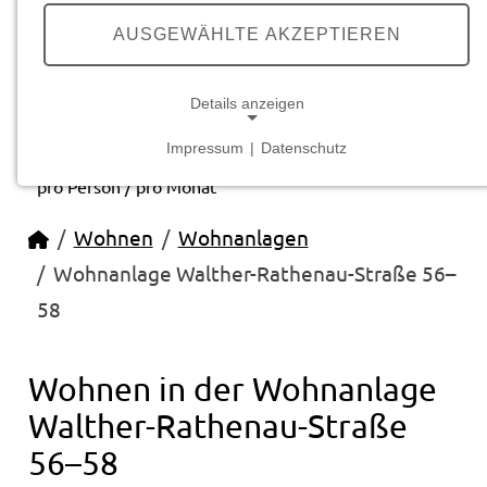
Rathenau-Straße 56–58
AUSGEWÄHLTE AKZEPTIEREN
Walther-Rathenau-Straße 56–58
33602 Bielefeld
Details anzeigen
274,40 – 392,60 €
Impressum
|
Datenschutz
NOTWENDIGE COOKIES
pro Person / pro Monat
Notwendige Cookies ermöglichen grundlegende
Startseite
Wohnen
Wohnanlagen
Funktionen und sind für die einwandfreie Funktion
der Website erforderlich.
Wohnanlage Walther-Rathenau-Straße 56–
58
Cookie Consent
Name:
Wohnen in der Wohnanlage
cookie_consent
Walther-Rathenau-Straße
Anbieter:
studierendenwerk-bielefeld.de
56–58
Zweck: