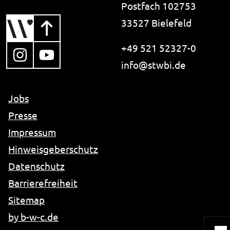
Postfach 102753
33527 Bielefeld
+49 521 52327-0
, öffnet in neuem Tab
, öffnet in neuem Tab
i-like-no-spam.
info@
stwbi.de
Jobs
Presse
Impressum
Hinweisgeberschutz
Datenschutz
Barrierefreiheit
Sitemap
, öffnet in neuem Fenster
by b-w-c.de