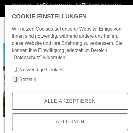
Zum Inhalt springen
Speiseplan
BAföG beantragen
BAföG-Beratung buchen
Wohnplatz finden
COOKIE EINSTELLUNGEN
Wir nutzen Cookies auf unserer Website. Einige von
ihnen sind notwendig, während andere uns helfen,
diese Website und Ihre Erfahrung zu verbessern. Sie
können Ihre Einwilligung jederzeit im Bereich
"Datenschutz" widerrufen.
Cookie-Kategorien auswählen
Notwendige Cookies
Statistik
ALLE AKZEPTIEREN
ABLEHNEN
Wohnanlage Walther-