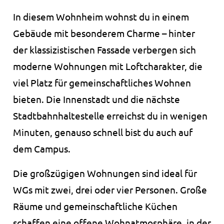
Speichert die Cookie-Einstellungen.
In diesem Wohnheim wohnst du in einem
Cookie Laufzeit:
Gebäude mit besonderem Charme – hinter
1 Jahr
der klassizistischen Fassade verbergen sich
moderne Wohnungen mit Loftcharakter, die
STATISTIK
viel Platz für gemeinschaftliches Wohnen
bieten. Die Innenstadt und die nächste
Statistik Cookies erfassen Informationen anonym.
Diese Informationen helfen uns zu verstehen, wie
Stadtbahnhaltestelle erreichst du in wenigen
unsere Besucher unsere Website nutzen.
Minuten, genauso schnell bist du auch auf
_pk_ses.1.ccca
dem Campus.
Name:
Die großzügigen Wohnungen sind ideal für
_pk_ses.1.ccca
WGs mit zwei, drei oder vier Personen. Große
Anbieter:
Räume und gemeinschaftliche Küchen
studierendenwerk-bielefeld.de
schaffen eine offene Wohnatmosphäre, in der