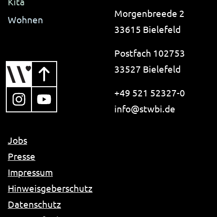
Kita
Morgenbreede 2
Wohnen
33615 Bielefeld
Postfach 102753
33527 Bielefeld
+49 521 52327-0
, öffnet in neuem Tab
, öffnet in neuem Tab
i-like-no-spam.
info@
stwbi.de
Jobs
Presse
Impressum
Hinweisgeberschutz
Datenschutz