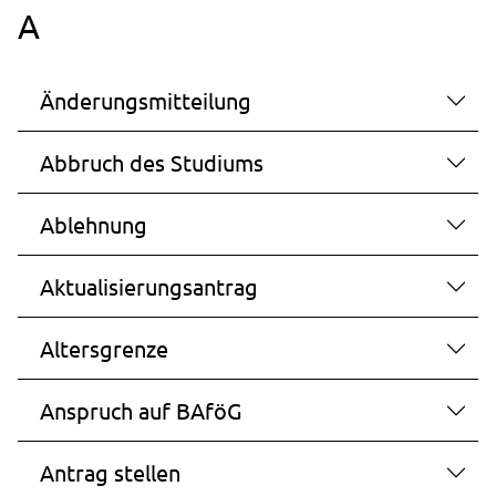
A
Speichert die Cookie-Einstellungen.
Cookie Laufzeit:
1 Jahr
Änderungsmitteilung
Abbruch des Studiums
STATISTIK
Statistik Cookies erfassen Informationen anonym.
Ablehnung
Diese Informationen helfen uns zu verstehen, wie
unsere Besucher unsere Website nutzen.
Aktualisierungsantrag
_pk_ses.1.ccca
Altersgrenze
Name:
_pk_ses.1.ccca
Anspruch auf BAföG
Anbieter:
studierendenwerk-bielefeld.de
Antrag stellen