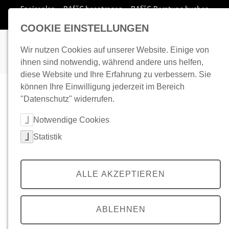
Zum Inhalt springen
Speiseplan
BAföG beantragen
BAföG-Beratung buchen
Wohnplatz finden
COOKIE EINSTELLUNGEN
Wir nutzen Cookies auf unserer Website. Einige von
ihnen sind notwendig, während andere uns helfen,
diese Website und Ihre Erfahrung zu verbessern. Sie
können Ihre Einwilligung jederzeit im Bereich
"Datenschutz" widerrufen.
Cookie-Kategorien auswählen
Notwendige Cookies
Statistik
ALLE AKZEPTIEREN
ABLEHNEN