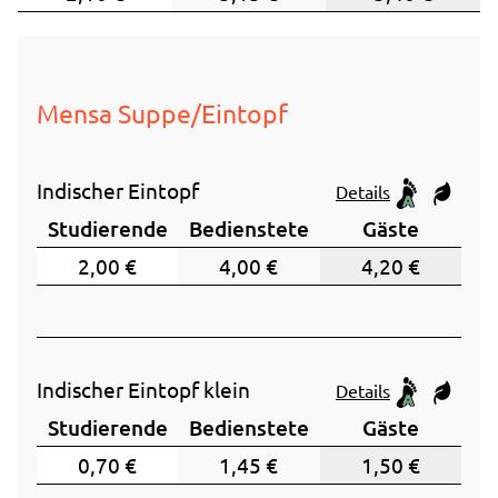
13 Monate
_pk_ref.1.ccca
Mensa Suppe/Eintopf
Name:
_pk_ref.1.ccca
CO₂e We
Indischer Eintopf
Details
Anbieter:
studierendenwerk-bielefeld.de
Studierende
Bedienstete
Gäste
Zweck:
2,00 €
4,00 €
4,20 €
Speichert, über welchen Link der Nutzer auf die
Website gelangt ist.
Cookie Laufzeit:
6 Monate
CO₂e We
Indischer Eintopf klein
Details
Studierende
Bedienstete
Gäste
0,70 €
1,45 €
1,50 €