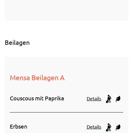
Beilagen
Mensa Beilagen A
CO₂e We
Couscous mit Paprika
Details
CO₂e We
Erbsen
Details