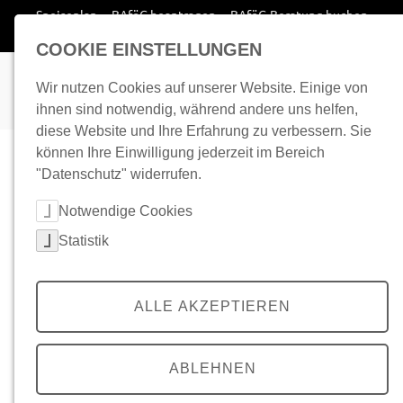
Zum Inhalt springen
Speiseplan
BAföG beantragen
BAföG-Beratung buchen
Wohnplatz finden
COOKIE EINSTELLUNGEN
Wir nutzen Cookies auf unserer Website. Einige von
ihnen sind notwendig, während andere uns helfen,
diese Website und Ihre Erfahrung zu verbessern. Sie
können Ihre Einwilligung jederzeit im Bereich
"Datenschutz" widerrufen.
Cookie-Kategorien auswählen
Notwendige Cookies
Statistik
ALLE AKZEPTIEREN
ABLEHNEN