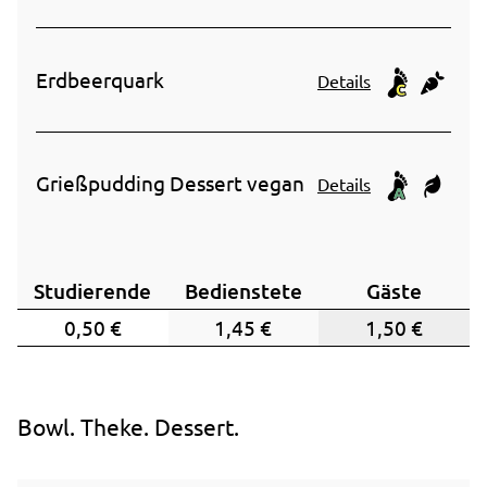
CO₂e We
Erdbeerquark
Details
CO₂e We
Grießpudding Dessert vegan
Details
Studierende
Bedienstete
Gäste
0,50 €
1,45 €
1,50 €
Bowl. Theke. Dessert.