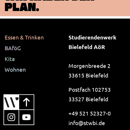
PLAN.
Essen & Trinken
Studierendenwerk
Bielefeld AöR
BAföG
Kita
Morgenbreede 2
Wohnen
33615 Bielefeld
Postfach 102753
33527 Bielefeld
+49 521 52327-0
, öffnet in neuem Tab
, öffnet in neuem Tab
i-like-no-spam.
info@
stwbi.de