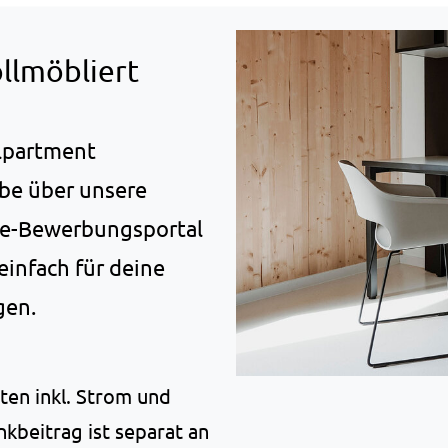
llmöbliert
lpartment
gabe über unsere
ine-Bewerbungsportal
einfach für deine
gen.
ten inkl. Strom und
kbeitrag ist separat an