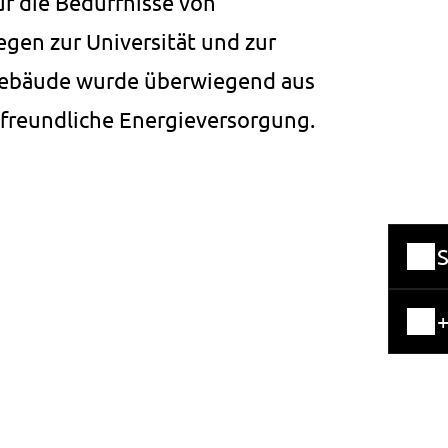
r die Bedürfnisse von
gen zur Universität und zur
s Gebäude wurde überwiegend aus
tfreundliche Energieversorgung.
+