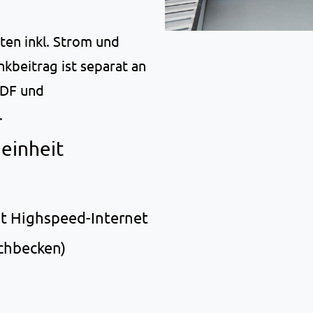
ten inkl. Strom und
kbeitrag ist separat an
ZDF und
.
einheit
it Highspeed-Internet
chbecken)