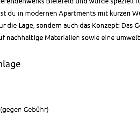
endenwerks Bielefeld und wurde speziell fü
st du in modernen Apartments mit kurzen We
 nur die Lage, sondern auch das Konzept: Da
uf nachhaltige Materialien sowie eine umwel
nlage
 (gegen Gebühr)