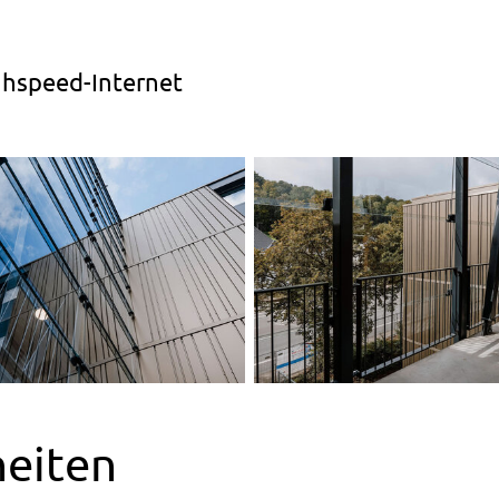
ghspeed-Internet
eiten