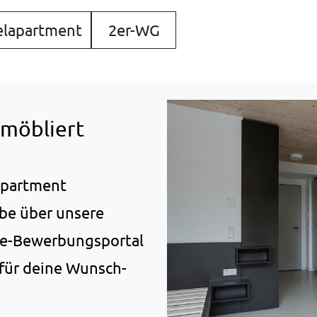
lapartment
2er-WG
lmöbliert
apartment
gabe über unsere
ine-Bewerbungsportal
 für deine Wunsch-