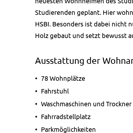
neuesten Wohnheimen des Studier
Einstellungen.
Studierenden geplant. Hier wohn
Cookie
Laufzeit:
HSBI. Besonders ist dabei nicht
1 Jahr
Holz gebaut und setzt bewusst a
STATISTIK
Ausstattung der Wohna
Statistik Cookies erfassen Informationen anonym.
Diese Informationen helfen uns zu verstehen, wie
unsere Besucher unsere Website nutzen.
78 Wohnplätze
Fahrstuhl
_pk_ses.1.ccca
Name:
Waschmaschinen und Trockner
_pk_ses.1.ccca
Fahrradstellplatz
Anbieter:
studierendenwerk-bielefeld.de
Parkmöglichkeiten