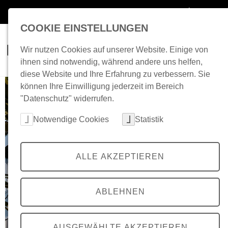
Zum Inhalt springen
Speiseplan
BA
COOKIE EINSTELLUNGEN
W
Essen & Trinken
BAföG
Kita
Wir nutzen Cookies auf unserer Website. Einige von
ihnen sind notwendig, während andere uns helfen,
diese Website und Ihre Erfahrung zu verbessern. Sie
können Ihre Einwilligung jederzeit im Bereich
"Datenschutz" widerrufen.
Cookie-Kategorien auswählen
Notwendige Cookies
Statistik
ALLE AKZEPTIEREN
ABLEHNEN
AUSGEWÄHLTE AKZEPTIEREN