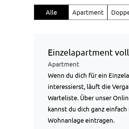
zusammengehörige
Nutzeraktivitäten auf der Website
Alle
Apartment
Doppe
zu erkennen und einer einzelnen
Browser-Sitzung zuordnen zu
können.
Cookie
Laufzeit:
13 Monate
Einzelapartment vol
Apartment
_pk_ref.1.ccca
Wenn du dich für ein Einzel
Name:
_pk_ref.1.ccca
interessierst, läuft die Ver
Anbieter:
Warteliste. Über unser Onl
studierendenwerk-bielefeld.de
kannst du dich ganz einfach
Zweck:
Speichert, über welchen Link der
Wohnanlage eintragen.
Nutzer auf die Website gelangt ist.