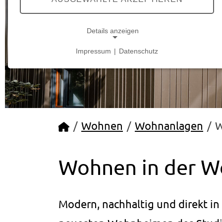
Details anzeigen
Impressum
|
Datenschutz
NOTWENDIGE COOKIES
Notwendige Cookies ermöglichen grundlegende
Funktionen und sind für die einwandfreie Funktion
der Website erforderlich.
Startseite
Wohnen
Wohnanlagen
W
Cookie Consent
Name:
cookie_consent
Wohnen in der W
Anbieter:
studierendenwerk-bielefeld.de
Modern, nachhaltig und direkt 
Zweck:
Speichert die Cookie-