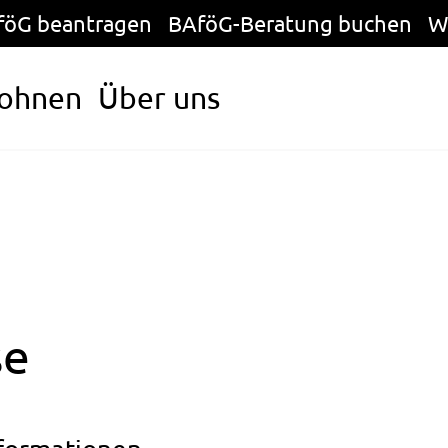
föG beantragen
BAföG-Beratung buchen
W
ohnen
Über uns
se