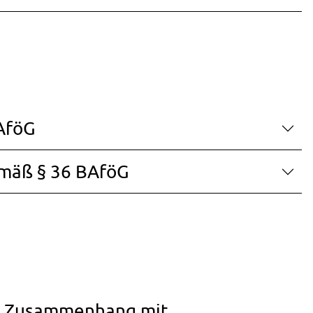
AföG
emäß § 36 BAföG
im Zusammenhang mit